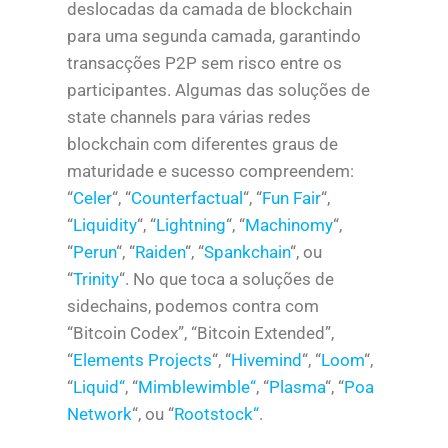
deslocadas da camada de blockchain
para uma segunda camada, garantindo
transacções P2P sem risco entre os
participantes. Algumas das soluções de
state channels para várias redes
blockchain com diferentes graus de
maturidade e sucesso compreendem:
“
Celer
“, “
Counterfactual
“, “
Fun Fair
“,
“
Liquidity
“, “
Lightning
“, “
Machinomy
“,
“
Perun
“, “
Raiden
“, “
Spankchain
“, ou
“
Trinity
“. No que toca a soluções de
sidechains, podemos contra com
“Bitcoin Codex”, “Bitcoin Extended”,
“
Elements Projects
“, “
Hivemind
“, “
Loom
“,
“
Liquid
“
, “
Mimblewimble
“
, “
Plasma
“, “
Poa
Network
“, ou “
Rootstock
“
.